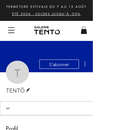
FERMETURE ESTIVALE DU 7 AU 15 AOÛT
ÉTÉ 2026 - SOLDES JUSQU'À -50%
Plus d'actions
S'abonner
TENTÖ
Écrivain
TENTÖ
Profil