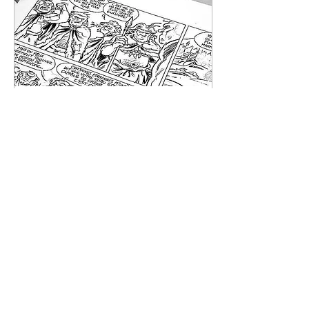
14 mai 2023
∙
4
min
LES PLANCHES
ORIGINALES DE BANDE
DESSINÉE
Vous avez déjà dû
entendre parler des
planches originales de BD,
et sinon ça ne saurait
tarder ! Afin de vous
éclairer et de vous aider...
3354
0