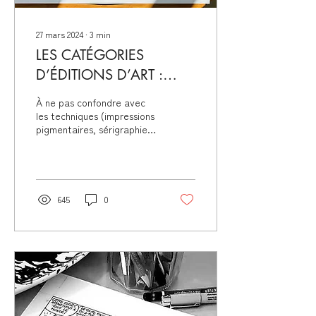
27 mars 2024
∙
3
min
LES CATÉGORIES
D’ÉDITIONS D’ART :
TIRAGES, FINE ART,
À ne pas confondre avec
AFFICHES, MULTIPLES…
les techniques (impressions
pigmentaires, sérigraphies,
QUELLE DIFFERENCE ?
lithographies…), les
catégories dans l’édition
d’œuvres d’ar
645
0