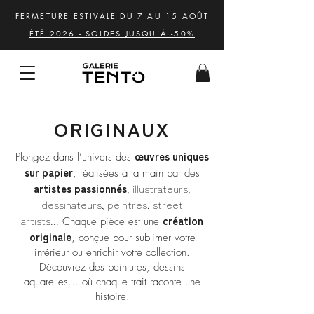
FERMETURE ESTIVALE DU 7 AU 15 AOÛT
ÉTÉ 2026 - SOLDES JUSQU'À -50%
ORIGINAUX
œuvres uniques
Plongez dans l’univers des
sur papier
, réalisées à la main par des
artistes passionnés
, illustrateurs,
dessinateurs, peintres, street
artists...
création
Chaque pièce est une
originale
, conçue pour sublimer votre
intérieur ou enrichir votre collection.
Découvrez des peintures, dessins
aquarelles... où chaque trait raconte une
histoire.