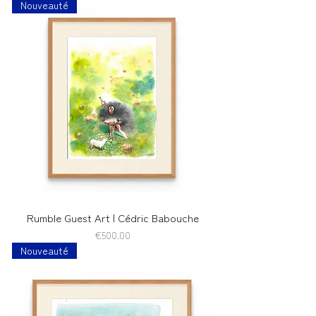
Nouveauté
Rumble Guest Art | Cédric Babouche
Price
€500.00
Nouveauté