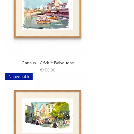
Canaux | Cédric Babouche
Price
€400.00
Nouveauté