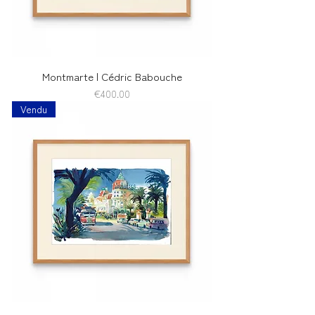
Montmarte | Cédric Babouche
Price
€400.00
Vendu