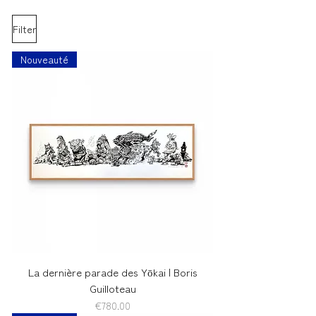
Filter
Nouveauté
La dernière parade des Yōkai | Boris
Guilloteau
Price
€780.00