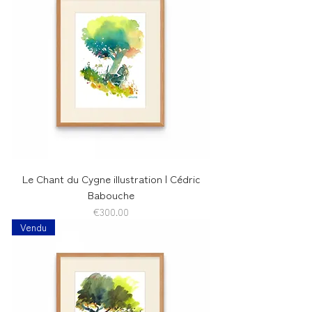
Le Chant du Cygne illustration | Cédric
Babouche
Price
€300.00
Vendu