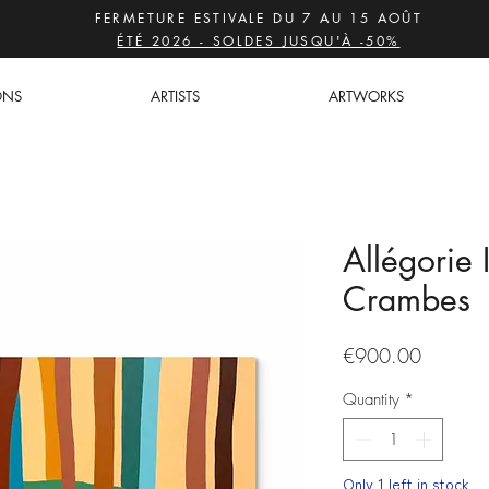
FERMETURE ESTIVALE DU 7 AU 15 AOÛT
ÉTÉ 2026 - SOLDES JUSQU'À -50%
ONS
ARTISTS
ARTWORKS
Allégorie 
Crambes
Price
€900.00
Quantity
*
Only 1 left in stock