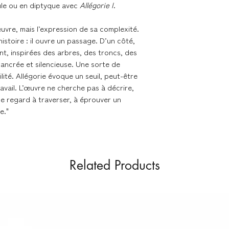
le ou en diptyque avec
Allégorie I
.
Livraison dans les me
’œuvre, mais l’expression de sa complexité.
stoire : il ouvre un passage. D’un côté,
Nous expédions les 
nt, inspirées des arbres, des troncs, des
contacter en cas de 
l, ancrée et silencieuse. Une sorte de
ité. Allégorie évoque un seuil, peut-être
avail. L’œuvre ne cherche pas à décrire,
Délai de livraison se
 le regard à traverser, à éprouver un
e."
- France métropolita
Colissimo
- Union Européenne 
Colissimo
Related Products
Retours & échanges
Vous disposez d'un d
si la commande ne v
sur nos conditions 