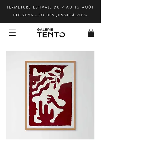
FERMETURE ESTIVALE DU 7 AU 15 AOÛT
ÉTÉ 2026 - SOLDES JUSQU'À -50%