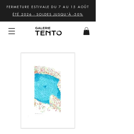
FERMETURE ESTIVALE DU 7 AU 15 AOÛT
ÉTÉ 2026 - SOLDES JUSQU'À -50%