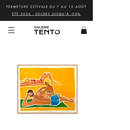
FERMETURE ESTIVALE DU 7 AU 15 AOÛT
ÉTÉ 2026 - SOLDES JUSQU'À -50%