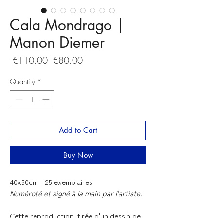
Cala Mondrago |
Manon Diemer
Regular
Sale
 €110.00 
€80.00
Price
Price
Quantity
*
Add to Cart
Buy Now
40x50cm - 25 exemplaires
Numéroté et signé à la main par l'artiste.
Cette reproduction, tirée d'un dessin de