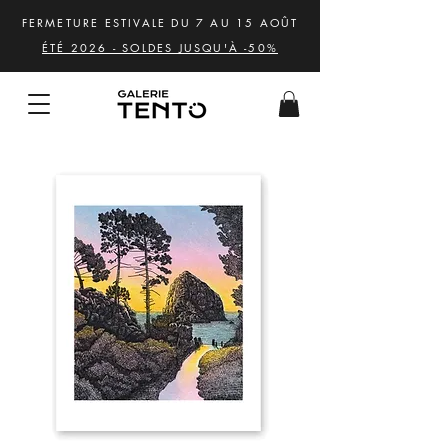
FERMETURE ESTIVALE DU 7 AU 15 AOÛT
ÉTÉ 2026 - SOLDES JUSQU'À -50%