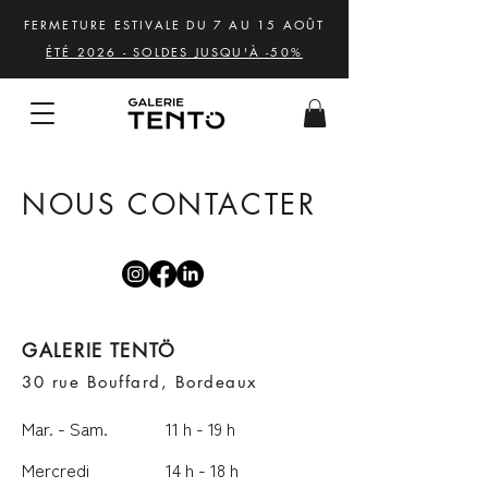
FERMETURE ESTIVALE DU 7 AU 15 AOÛT
ÉTÉ 2026 - SOLDES JUSQU'À -50%
NOUS CONTACTER
GALERIE TENTÖ
30 rue Bouffard, Bordeaux
Mar. - Sam.
11 h - 19 h
Mercredi
14 h - 18 h