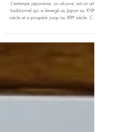
contemporaine
L'estampe japonaise, ou ukiyo-e, est un art
traditionnel qui a émergé au Japon au XVIIᵉ
siècle et a prospéré jusqu'au XIXᵉ siècle. Ce
genre artistique, caractérisé par des gravures sur
bois, offre une fenêtre fascinante sur la culture et
la société japonaises de l'époque.