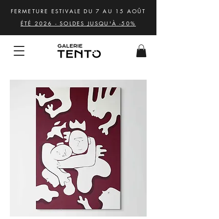
FERMETURE ESTIVALE DU 7 AU 15 AOÛT
ÉTÉ 2026 - SOLDES JUSQU'À -50%