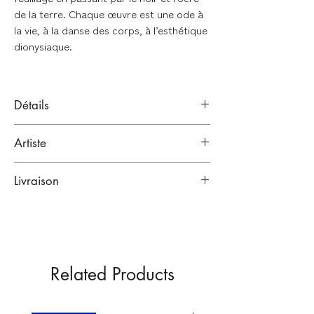
de la terre. Chaque œuvre est une ode à
la vie, à la danse des corps, à l’esthétique
dionysiaque.
Détails
Peinture acrylique sur toile en lin
Artiste
Montée sur châssis
LAËTITIA DE WELFES
Livraison
Lyon, France.
Format : 110 x 157 cm
Peintre.
Emballage renforcé :
Œuvre unique
Signée par l'artiste.
Lien vers sa bio
Toutes nos œuvres sont emballées dans
plusieurs couches de papiers
protecteurs, puis expédiées dans des
Related Products
emballages renforcés