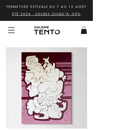
FERMETURE ESTIVALE DU 7 AU 15 AOÛT
ÉTÉ 2026 - SOLDES JUSQU'À -50%