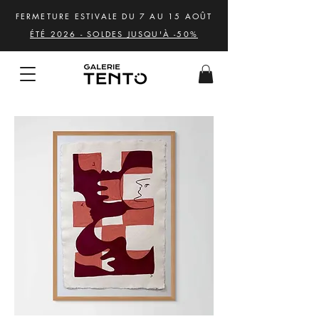
FERMETURE ESTIVALE DU 7 AU 15 AOÛT
ÉTÉ 2026 - SOLDES JUSQU'À -50%