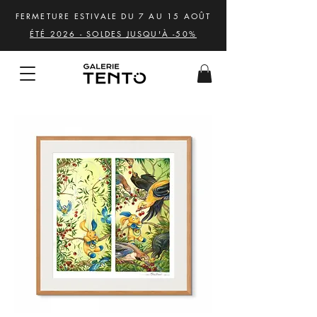
FERMETURE ESTIVALE DU 7 AU 15 AOÛT
ÉTÉ 2026 - SOLDES JUSQU'À -50%