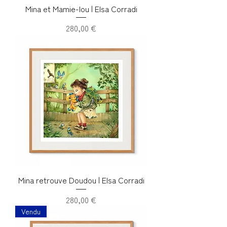
Mina et Mamie-lou | Elsa Corradi
Prix
280,00 €
Mina retrouve Doudou | Elsa Corradi
Prix
280,00 €
Vendu