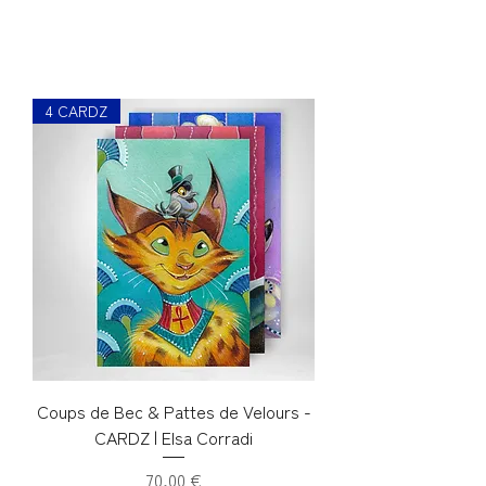
4 CARDZ
Coups de Bec & Pattes de Velours -
CARDZ | Elsa Corradi
Prix
70,00 €