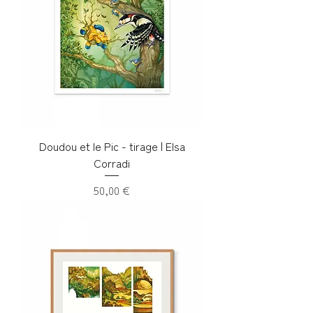
Doudou et le Pic - tirage | Elsa
Corradi
Prix
50,00 €