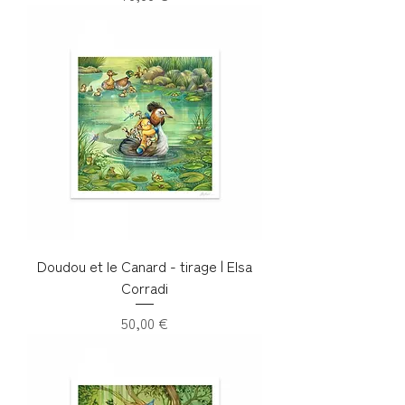
Doudou et le Canard - tirage | Elsa
Corradi
Prix
50,00 €