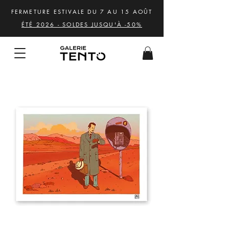
FERMETURE ESTIVALE DU 7 AU 15 AOÛT
ÉTÉ 2026 - SOLDES JUSQU'À -50%