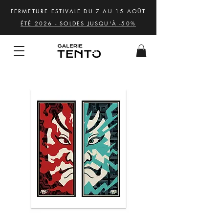
FERMETURE ESTIVALE DU 7 AU 15 AOÛT
ÉTÉ 2026 - SOLDES JUSQU'À -50%