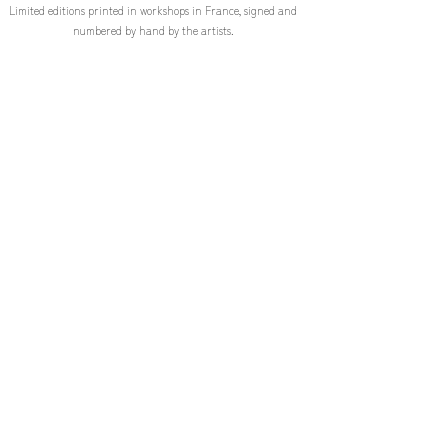
Limited editions printed in workshops in France, signed and
Vous disposez d'un délai de rétractation
numbered by hand by the artists.
de 14 jours si la commande ne vous
convient pas. En savoir plus sur nos
Our Commitment
conditions de vente.
Very high-quality art prints, printed on the best "Fine Art"
NB : les oeuvres seront disponibles à
papers, all adapted to generic size frames.
l'expédition à partir de la fin de
l'exposition le 2 novembre 2024
Packing & Shipping
We pack our products ourselves, with great care and well
reinforced. Quick shipping in Europe and worldwide.
Exclusivity
All our art prints are unreleased before, sold exclusively by us,
and come with certificate of authenticity.