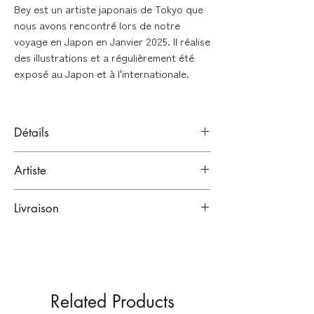
Bey est un artiste japonais de Tokyo que
nous avons rencontré lors de notre
voyage en Japon en Janvier 2025. Il réalise
des illustrations et a régulièrement été
exposé au Japon et à l'internationale.
Détails
Impression pigmentaire
Artiste
Format : 40 x 50 cm
Edition numérotée
Bey
Signature numérique
Livraison
Tokyo, Japon.
Artiste japonais.
Emballage renforcé :
Imprimé en FRANCE
Toutes nos œuvres sont emballées dans
Exclusivité Tentö
plusieurs couches de papiers
Vendu sans cadre - adapté aux formats
protecteurs, puis expédiées dans des
standards de l'encadrement
Related Products
emballages cartonnés renforcés