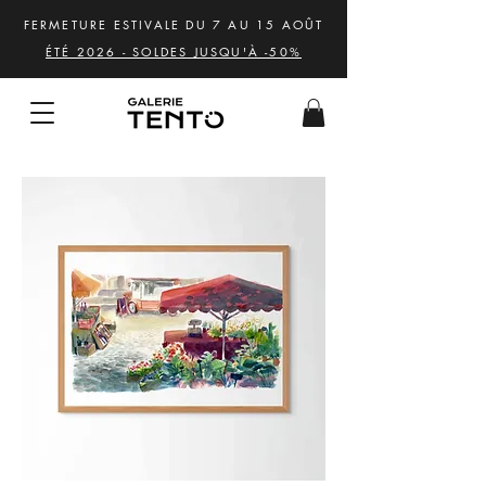
FERMETURE ESTIVALE DU 7 AU 15 AOÛT
ÉTÉ 2026 - SOLDES JUSQU'À -50%