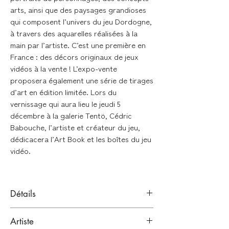
arts, ainsi que des paysages grandioses
qui composent l’univers du jeu Dordogne,
à travers des aquarelles réalisées à la
main par l’artiste. C’est une première en
France : des décors originaux de jeux
vidéos à la vente ! L’expo-vente
proposera également une série de tirages
d’art en édition limitée. Lors du
vernissage qui aura lieu le jeudi 5
décembre à la galerie Tentö, Cédric
Babouche, l’artiste et créateur du jeu,
dédicacera l’Art Book et les boîtes du jeu
vidéo.
Détails
Aquarelle sur papier
Artiste
Signé à la main en bas à droite de l'oeuvre