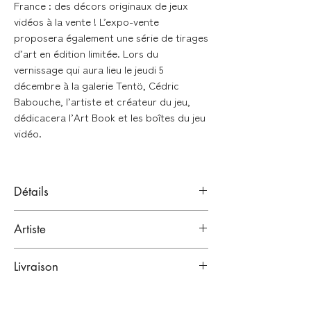
France : des décors originaux de jeux
vidéos à la vente ! L’expo-vente
proposera également une série de tirages
d’art en édition limitée. Lors du
vernissage qui aura lieu le jeudi 5
décembre à la galerie Tentö, Cédric
Babouche, l’artiste et créateur du jeu,
dédicacera l’Art Book et les boîtes du jeu
vidéo.
Détails
Aquarelle sur papier
Artiste
Signé à la main en bas à droite de l'oeuvre
CÉDRIC BABOUCHE
Format : 31 x 41 cm (sans cadre)
Livraison
Bordeaux, France.
Artiste
LIVRAISONS À LA FIN DE L'EXPOSITION
Oeuvre unique
(fin décembre / début janvier)
Vendue sans cadre