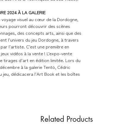
NB : les oeuvres ser
partir de la fin de 
RE 2024 À LA GALERIE
e voyage visuel au cœur de la Dordogne,
siteurs pourront découvrir des scènes
onnages, des concepts arts, ainsi que des
nt l’univers du jeu Dordogne, à travers
 par l’artiste. C’est une première en
jeux vidéos à la vente ! L’expo-vente
tirages d’art en édition limitée. Lors du
5 décembre à la galerie Tentö, Cédric
u jeu, dédicacera l’Art Book et les boîtes
Related Products