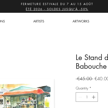
FERMETURE ESTIVALE DU 7 AU 15 AOÛT
ÉTÉ 2026 - SOLDES JUSQU'À -50%
ONS
ARTISTS
ARTWORKS
Le Stand d
Babouche
Regular
 €45.00 
€40.0
Price
Quantity
*