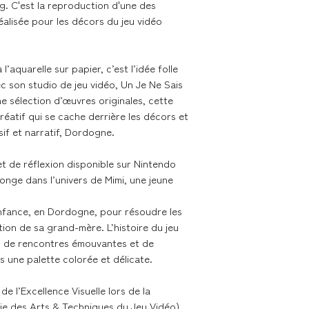
g. C'est la reproduction d'une des
Livraison dans les me
éalisée pour les décors du jeu vidéo
Nous expédions les 
contacter en cas de 
l’aquarelle sur papier, c’est l’idée folle
c son studio de jeu vidéo, Un Je Ne Sais
e sélection d’œuvres originales, cette
Délai de livraison se
réatif qui se cache derrière les décors et
if et narratif, Dordogne.
- France métropolita
Colissimo
t de réflexion disponible sur Nintendo
- Union Européenne 
longe dans l’univers de Mimi, une jeune
Colissimo
enfance, en Dordogne, pour résoudre les
Retours & échanges
tion de sa grand-mère. L’histoire du jeu
e, de rencontres émouvantes et de
Vous disposez d'un d
s une palette colorée et délicate.
si la commande ne v
sur nos conditions 
de l’Excellence Visuelle lors de la
e des Arts & Techniques du Jeu Vidéo).