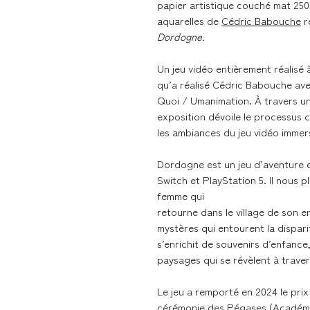
papier artistique couché mat 250
aquarelles de
Cédric Babouche
r
Dordogne.
Un jeu vidéo entièrement réalisé à 
qu’a réalisé Cédric Babouche ave
Quoi / Umanimation. À travers un
exposition dévoile le processus c
les ambiances du jeu vidéo immers
Dordogne est un jeu d’aventure e
Switch et PlayStation 5. Il nous p
femme qui
retourne dans le village de son 
mystères qui entourent la dispari
s’enrichit de souvenirs d’enfanc
paysages qui se révèlent à traver
Le jeu a remporté en 2024 le prix 
cérémonie des Pégases (Académi