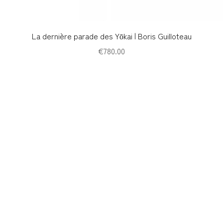
Quick View
La dernière parade des Yōkai | Boris Guilloteau
Price
€780.00