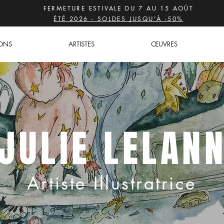
FERMETURE ESTIVALE DU 7 AU 15 AOÛT
ÉTÉ 2026 - SOLDES JUSQU'À -50%
IONS
ARTISTES
ŒUVRES
JULIE LELAN
Artiste Illustratrice