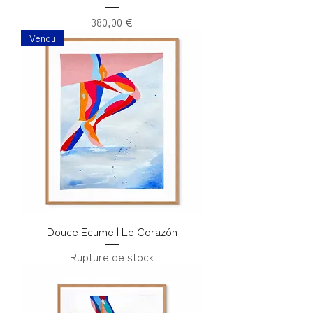
Prix
380,00 €
Vendu
Douce Ecume | Le Corazón
Rupture de stock