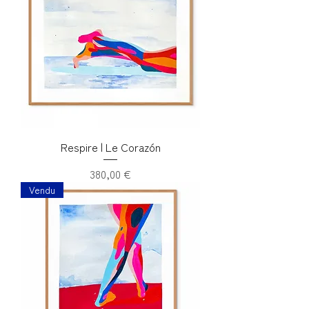
Respire | Le Corazón
Prix
380,00 €
Vendu