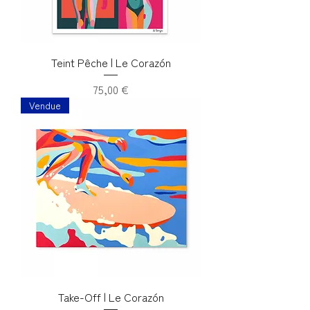
Teint Pêche | Le Corazón
Prix
75,00 €
Vendue
Take-Off | Le Corazón