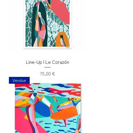
Line-Up | Le Corazón
Prix
75,00 €
Vendue