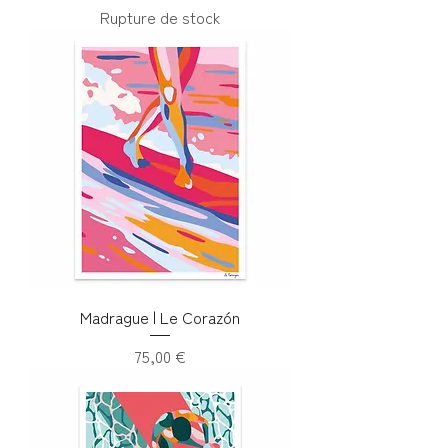
Rupture de stock
Madrague | Le Corazón
Prix
75,00 €