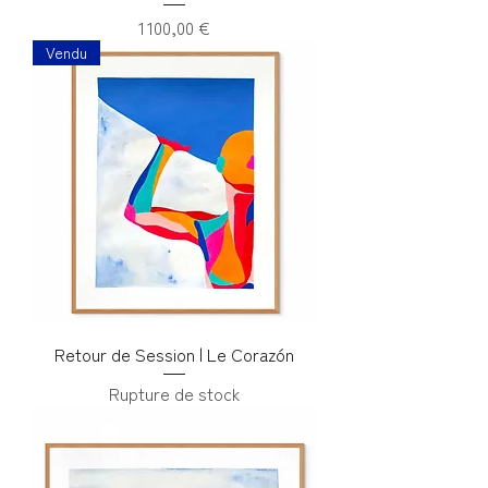
Prix
1 100,00 €
Vendu
Retour de Session | Le Corazón
Rupture de stock