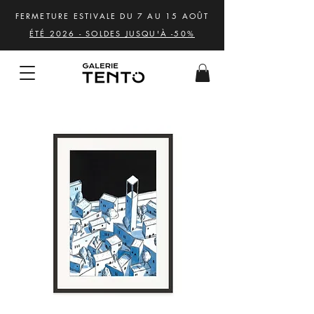
FERMETURE ESTIVALE DU 7 AU 15 AOÛT
ÉTÉ 2026 - SOLDES JUSQU'À -50%