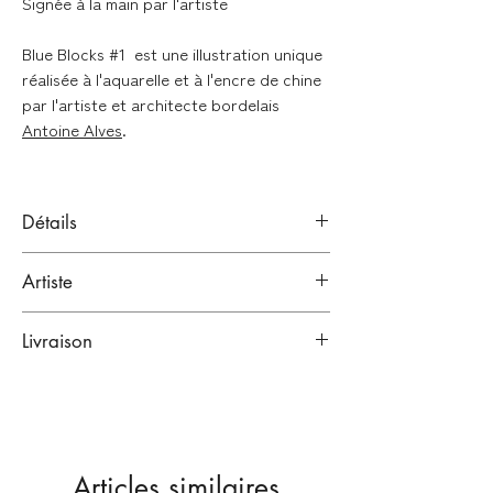
Signée à la main par l'artiste
Blue Blocks #1
est une illustration unique
réalisée à l'aquarelle et à l'encre de chine
par l'artiste et architecte bordelais
Antoine Alves
.
Détails
Aquarelle et encre de chine
Artiste
Signé à la main en bas à droite de l'oeuvre
ANTOINE ALVES
Format : 21x29,7cm - A4 (sans cadre)
Livraison
Bordeaux, France.
Artiste
Emballage renforcé :
Oeuvre unique
Vendue sans cadre
Lien vers sa bio
Toutes nos œuvres sont emballées dans
plusieurs couches de papiers
protecteurs, puis expédiées dans des
Articles similaires