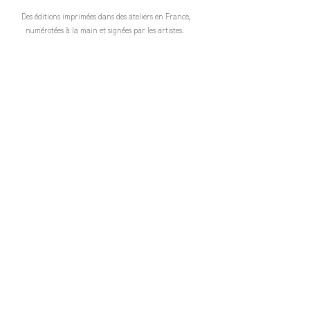
Retours & échanges :
Des éditions imprimées dans des ateliers en France,
Vous disposez d'un délai de rétractation
numérotées à la main et signées par les artistes.
de 14 jours si la commande ne vous
convient pas. En savoir plus sur nos
Nos Engagements
conditions de vente.
Des tirages de très haute qualité sur papiers "Beaux Arts" et
NB : les oeuvres seront disponibles à
adaptés aux formats standards de cadres.
l'expédition à partir de la fin de
l'exposition le 2 novembre 2024
Emballage & Livraison
Un emballage sur-mesure, soigné et renforcé. Livraison
rapide et sécurisée en France et en Europe.
Exclusivité
Tous nos tirages sont inédits.
Ils sont vendus en exclusivité
​sur Tentö avec certificat
d'authenticité.