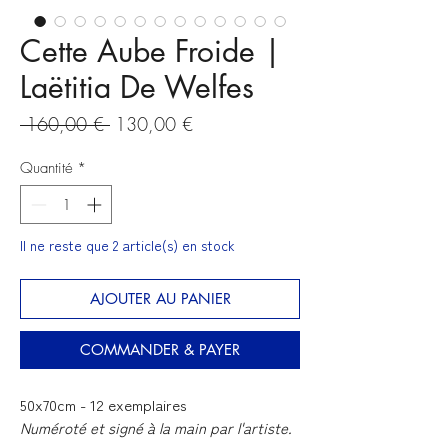
Cette Aube Froide |
Laëtitia De Welfes
Prix
Prix
 160,00 € 
130,00 €
original
promotionnel
Quantité
*
Il ne reste que 2 article(s) en stock
AJOUTER AU PANIER
COMMANDER & PAYER
50x70cm - 12 exemplaires
Numéroté et signé à la main par l'artiste.