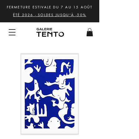
FERMETURE ESTIVALE DU 7 AU 15 AOÛT
ÉTÉ 2026 - SOLDES JUSQU'À -50%