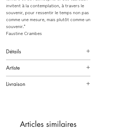
invitent à la contemplation, à travers le
souvenir, pour ressentir le temps non pas
comme une mesure, mais plutôt comme un
souvenir."
Faustine Crambes
Détails
Acrylique sur toile coton montée sur
Artiste
châssis
Signée au dos par l'artiste
Faustine Crambes
2025
Livraison
Bordeaux, France.
Artiste peintre
Emballage renforcé :
Format : 48 x 48cm
Lien vers sa bio
Toutes nos œuvres sont emballées dans
Oeuvre originale
plusieurs couches de papiers
protecteurs, puis expédiées dans des
Articles similaires
emballages cartonnés renforcés