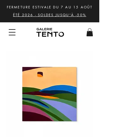
FERMETURE ESTIVALE DU 7 AU 15 AOÛT
ÉTÉ 2026 - SOLDES JUSQU'À -50%