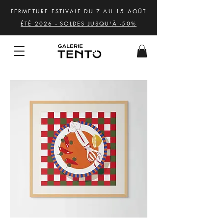
FERMETURE ESTIVALE DU 7 AU 15 AOÛT
ÉTÉ 2026 - SOLDES JUSQU'À -50%