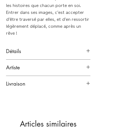
les histoires que chacun porte en soi.
Entrer dans ses images, c’est accepter
d’être traversé par elles, et d’en ressortir
légèrement déplacé, comme après un
rêve !
Détails
Aquarelle sur papier
Artiste
Signée en bas à droite de l'oeuvre
Victor Hussenot
Format : 20,5x28cm
Livraison
Paris, France.
Artiste
Emballage renforcé :
Oeuvre originale
Vendue sans cadre
Lien vers sa bio
Toutes nos œuvres sont emballées dans
plusieurs couches de papiers
protecteurs, puis expédiées dans des
Articles similaires
emballages cartonnés renforcés
(enveloppes carton ou tubes selon