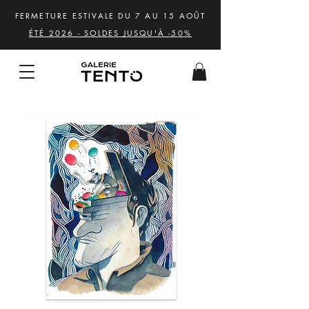
FERMETURE ESTIVALE DU 7 AU 15 AOÛT
ÉTÉ 2026 - SOLDES JUSQU'À -50%