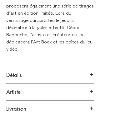
proposera également une série de tirages
d’art en édition limitée. Lors du
vernissage qui aura lieu le jeudi 5
décembre à la galerie Tentö, Cédric
Babouche, l’artiste et créateur du jeu,
dédicacera l’Art Book et les boîtes du jeu
vidéo.
Détails
Aquarelle sur papier
Artiste
Signé à la main en bas à droite de l'oeuvre
CÉDRIC BABOUCHE
Format : 31 x 41 cm (sans cadre)
Livraison
Bordeaux, France.
Artiste
LIVRAISONS À LA FIN DE L'EXPOSITION
Oeuvre unique
(fin décembre / début janvier)
Vendue sans cadre
Lien vers sa bio