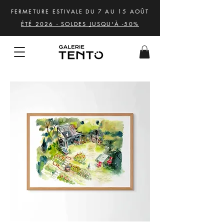
FERMETURE ESTIVALE DU 7 AU 15 AOÛT
ÉTÉ 2026 - SOLDES JUSQU'À -50%