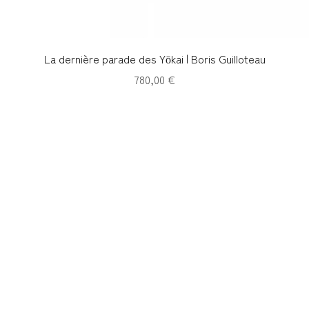
Aperçu rapide
La dernière parade des Yōkai | Boris Guilloteau
Prix
780,00 €