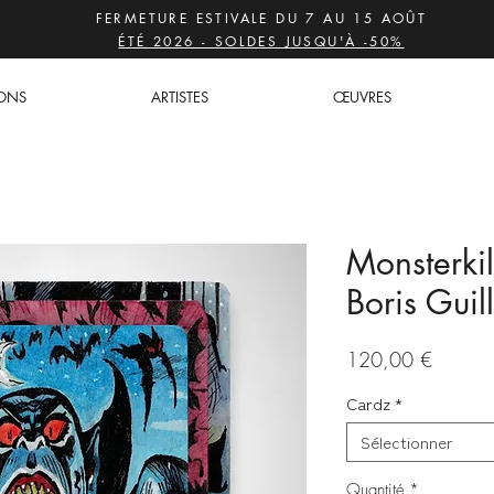
FERMETURE ESTIVALE DU 7 AU 15 AOÛT
ÉTÉ 2026 - SOLDES JUSQU'À -50%
IONS
ARTISTES
ŒUVRES
Monsterki
Boris Guil
Prix
120,00 €
Cardz
*
Sélectionner
Quantité
*