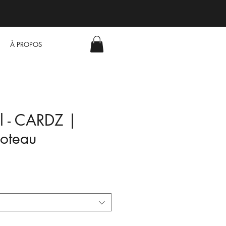
À PROPOS
ll - CARDZ |
loteau