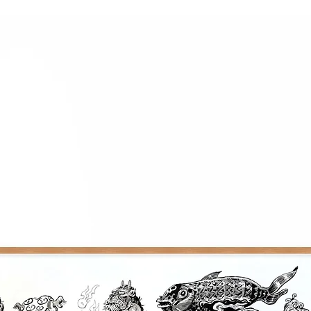
Vous disposez d'un d
si la commande ne v
sur nos conditions 
NB : les oeuvres ser
partir de la fin de 