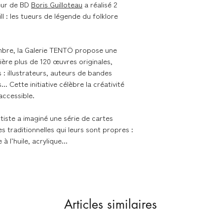
teur de BD
Boris Guilloteau
a réalisé 2
dans des emballage
(enveloppes carton 
l : les tueurs de légende du folklore
Livraison dans les me
mbre, la Galerie TENTÖ propose une
ière plus de 120 œuvres originales,
Nous expédions les 
s : illustrateurs, auteurs de bandes
contacter en cas de 
... Cette initiative célèbre la créativité
accessible.
Délai de livraison se
tiste a imaginé une série de cartes
s traditionnelles qui leurs sont propres :
- France métropolita
à l’huile, acrylique...
Colissimo
- Union Européenne 
Colissimo
Retours & échanges
Articles similaires