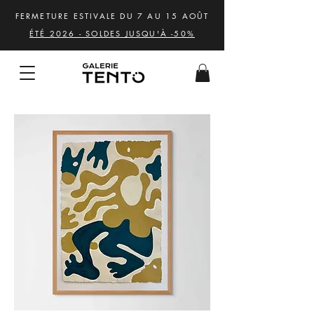
FERMETURE ESTIVALE DU 7 AU 15 AOÛT
ÉTÉ 2026 - SOLDES JUSQU'À -50%