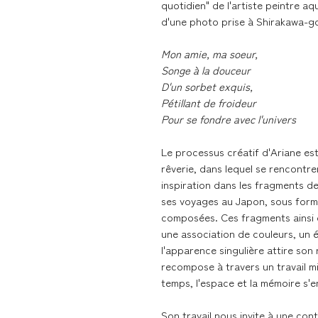
quotidien" de l'artiste peintre aq
d'une photo prise à Shirakawa-
Mon amie, ma soeur,
Songe à la douceur
D'un sorbet exquis,
Pétillant de froideur
Pour se fondre avec l'univers
Le processus créatif d'Ariane est 
rêverie, dans lequel se rencontren
inspiration dans les fragments de
ses voyages au Japon, sous for
composées. Ces fragments ainsi c
une association de couleurs, un 
l'apparence singulière attire son r
recompose à travers un travail min
temps, l'espace et la mémoire s'e
Son travail nous invite à une co