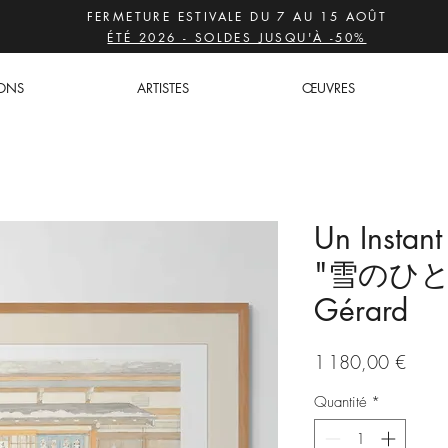
FERMETURE ESTIVALE DU 7 AU 15 AOÛT
ÉTÉ 2026 - SOLDES JUSQU'À -50%
IONS
ARTISTES
ŒUVRES
Un Instant
"雪のひとと
Gérard
Prix
1 180,00 €
Quantité
*