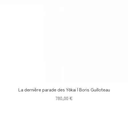
Aperçu rapide
La dernière parade des Yōkai | Boris Guilloteau
Prix
780,00 €