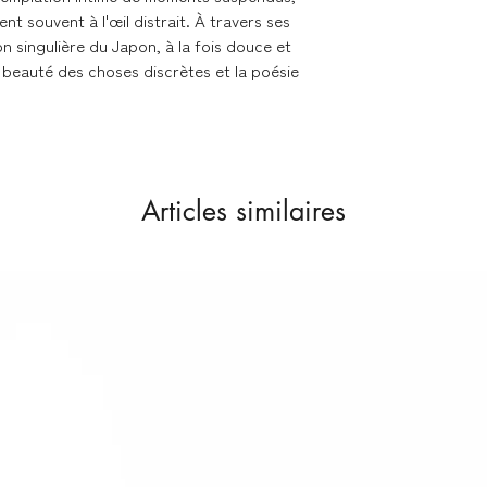
t souvent à l'œil distrait. À travers ses
Vous disposez d'un d
on singulière du Japon, à la fois douce et
si la commande ne v
a beauté des choses discrètes et la poésie
sur nos conditions 
NB : les oeuvres ser
partir de la fin de 
Articles similaires