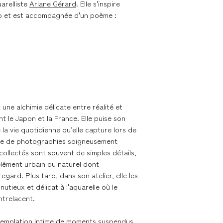
uarelliste
Ariane Gérard
. Elle s'inspire
couches de papiers 
go et est accompagnée d'un poème :
dans des emballage
(enveloppes carton 
Livraison dans les me
Nous expédions les 
contacter en cas de 
une alchimie délicate entre réalité et
t le Japon et la France. Elle puise son
Délai de livraison se
 la vie quotidienne qu’elle capture lors de
me de photographies soigneusement
- France métropolita
ollectés sont souvent de simples détails,
Colissimo
élément urbain ou naturel dont
- Union Européenne 
egard. Plus tard, dans son atelier, elle les
Colissimo
utieux et délicat à l'aquarelle où le
ntrelacent.
Retours & échanges
ntemplation intime de moments suspendus,