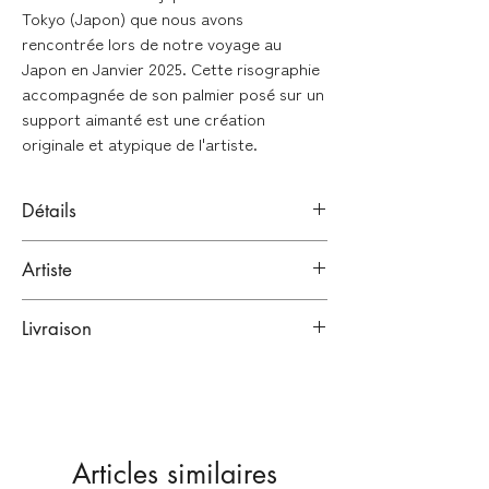
Tokyo (Japon) que nous avons
rencontrée lors de notre voyage au
Japon en Janvier 2025. Cette risographie
accompagnée de son palmier posé sur un
support aimanté est une création
originale et atypique de l'artiste.
Détails
Risographie + palmier
Artiste
Signé par l'artiste
Midoriko S.
Format : 27 x 38,5 cm (sans cadre)
Livraison
Tokyo, Japon.
Artiste japonaise.
LIVRAISONS À LA FIN DE L'EXPOSITION
Edition limitée (impotée du Japon)
(mi-mars 2025)
Vendue sans cadre
Emballage renforcé :
Articles similaires