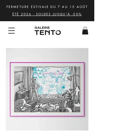
FERMETURE ESTIVALE DU 7 AU 15 AOÛT
ÉTÉ 2026 - SOLDES JUSQU'À -50%