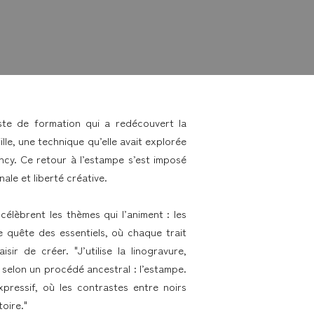
iste de formation qui a redécouvert la
ille, une technique qu’elle avait explorée
cy. Ce retour à l’estampe s’est imposé
ale et liberté créative.
célèbrent les thèmes qui l’animent : les
Une quête des essentiels, où chaque trait
sir de créer. "J’utilise la linogravure,
e selon un procédé ancestral : l’estampe.
xpressif, où les contrastes entre noirs
oire."