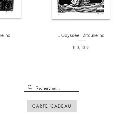
elino
L'Odyssée | Zitounelino
Prix
100,00 €
CARTE CADEAU