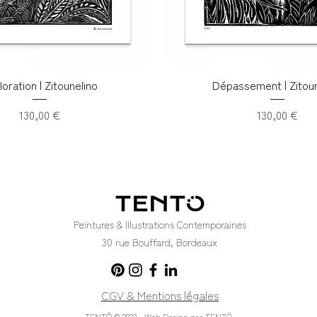
loration | Zitounelino
Dépassement | Zitoun
Prix
Prix
130,00 €
130,00 €
Peintures & Illustrations Contemporaines
30 rue Bouffard, Bordeaux
CGV & Mentions légales
TENTÖ © 2023 - Web Design par TENTÖ