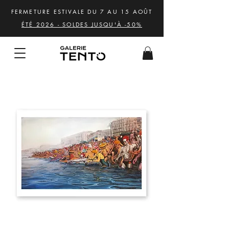
FERMETURE ESTIVALE DU 7 AU 15 AOÛT
ÉTÉ 2026 - SOLDES JUSQU'À -50%