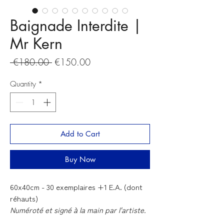
Baignade Interdite |
Mr Kern
Regular
Sale
 €180.00 
€150.00
Price
Price
Quantity
*
Add to Cart
Buy Now
60x40cm - 30 exemplaires +1 E.A. (dont
réhauts)
Numéroté et signé à la main par l'artiste.