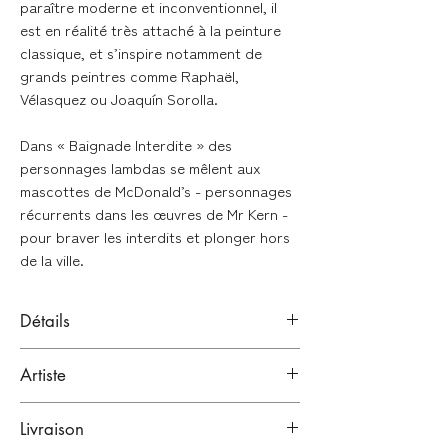
paraître moderne et inconventionnel, il
est en réalité très attaché à la peinture
classique, et s’inspire notamment de
grands peintres comme Raphaël,
Vélasquez ou Joaquín Sorolla.
Dans « Baignade Interdite » des
personnages lambdas se mêlent aux
mascottes de McDonald’s - personnages
récurrents dans les œuvres de Mr Kern -
pour braver les interdits et plonger hors
de la ville.
Détails
Impression jet d'encre pigmentaire
Artiste
(giclée)
Papier
Fine Art
Hahnemülhe Museum
Mr Kern
Etching 350g
Livraison
Bordeaux, France.