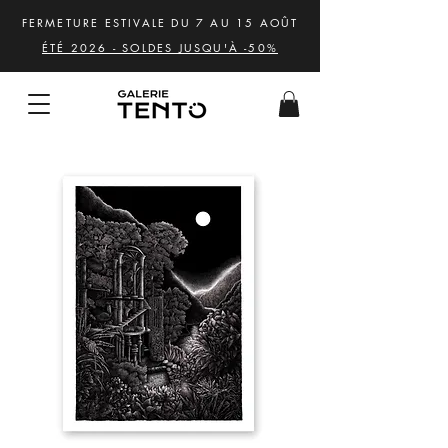
FERMETURE ESTIVALE DU 7 AU 15 AOÛT
ÉTÉ 2026 - SOLDES JUSQU'À -50%