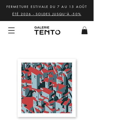
FERMETURE ESTIVALE DU 7 AU 15 AOÛT
ÉTÉ 2026 - SOLDES JUSQU'À -50%