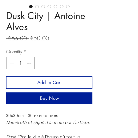
Dusk City | Antoine
Alves
Regular
Sale
 €65.00 
€50.00
Price
Price
Quantity
*
Add to Cart
Buy Now
30x30cm - 30 exemplaires
Numéroté et signé à la main par l'artiste.
Dusk City
, la ville à l'heure où tout le