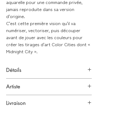
aquarelle pour une commande privée,
jamais reproduite dans sa version
d'origine.
C'est cette première vision qu'il va
numériser, vectoriser, puis découper
avant de jouer avec les couleurs pour
créer les tirages d'art Color Cities dont «
Midnight City ».
Détails
Impression jet d'encre pigmentaire
Artiste
(giclée) Fine Art
Papier
Fine Art
Print Art smooth 240g
Antoine Alves
Livraison
Bordeaux, France.
Format : 30 x 30cm
Architecte.
Emballage renforcé :
Edition limitée à 30 exemplaires
Dessin, aquarelle, street-art
Numéroté et signé à la main par l'artiste
Toutes nos œuvres sont emballées dans
Lien vers sa bio
plusieurs couches de papiers
Imprimé en FRANCE