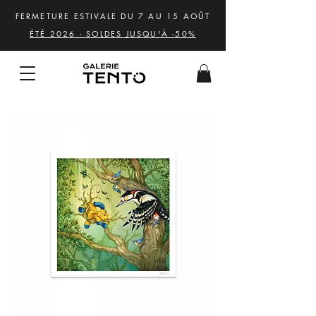
FERMETURE ESTIVALE DU 7 AU 15 AOÛT
ÉTÉ 2026 - SOLDES JUSQU'À -50%