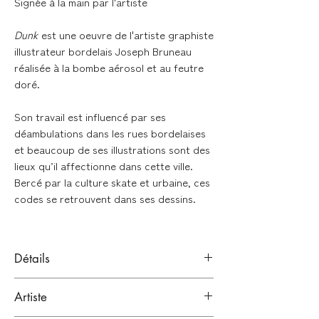
Signée à la main par l'artiste
Dunk
est une oeuvre de l'artiste graphiste
illustrateur bordelais Joseph Bruneau
réalisée à la bombe aérosol et au feutre
doré.
Son travail est influencé par ses
déambulations dans les rues bordelaises
et beaucoup de ses illustrations sont des
lieux qu’il affectionne dans cette ville.
Bercé par la culture skate et urbaine, ces
codes se retrouvent dans ses dessins.
Détails
Aérosol et feutre doré
Artiste
Signé à la main en bas à droite de l'oeuvre