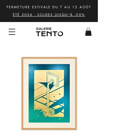
FERMETURE ESTIVALE DU 7 AU 15 AOÛT
ÉTÉ 2026 - SOLDES JUSQU'À -50%