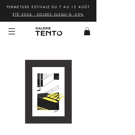
FERMETURE ESTIVALE DU 7 AU 15 AOÛT
ÉTÉ 2026 - SOLDES JUSQU'À -50%