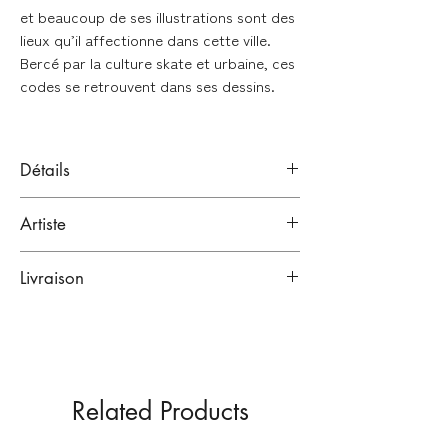
et beaucoup de ses illustrations sont des
lieux qu’il affectionne dans cette ville.
Bercé par la culture skate et urbaine, ces
codes se retrouvent dans ses dessins.
Détails
Acrylique et feutre
Artiste
Signé à la main en bas à droite de l'oeuvre
JOSEPH BRUNEAU
Format : 21 x 29,7 cm - A4 (sans cadre)
Livraison
Bordeaux, France.
Artiste
Emballage renforcé :
Oeuvre unique
Vendue sans cadre
Lien vers sa bio
Toutes nos œuvres sont emballées dans
plusieurs couches de papiers
protecteurs, puis expédiées dans des
Related Products
emballages cartonnés renforcés
(enveloppes carton ou tubes selon