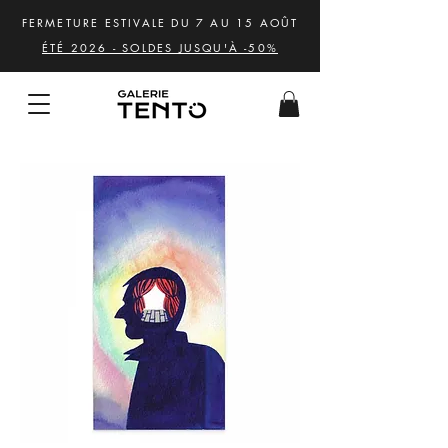
FERMETURE ESTIVALE DU 7 AU 15 AOÛT
ÉTÉ 2026 - SOLDES JUSQU'À -50%