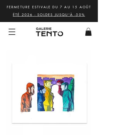
FERMETURE ESTIVALE DU 7 AU 15 AOÛT
ÉTÉ 2026 - SOLDES JUSQU'À -50%