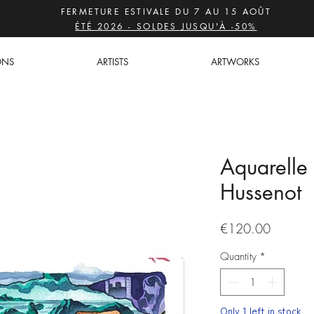
FERMETURE ESTIVALE DU 7 AU 15 AOÛT
ÉTÉ 2026 - SOLDES JUSQU'À -50%
ONS
ARTISTS
ARTWORKS
Aquarelle
Hussenot
Price
€120.00
Quantity
*
Only 1 left in stock