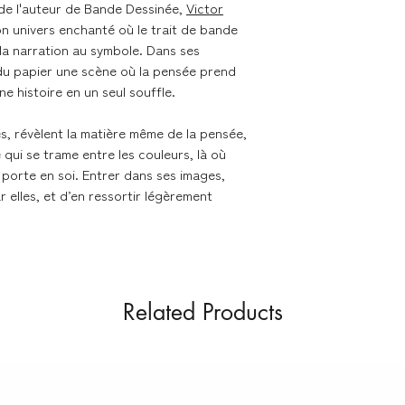
le de l'auteur de Bande Dessinée,
Victor
on univers enchanté où le trait de bande
Livraison dans les me
 la narration au symbole. Dans ses
 du papier une scène où la pensée prend
Nous expédions les 
 histoire en un seul souffle.
contacter en cas de 
s, révèlent la matière même de la pensée,
ce qui se trame entre les couleurs, là où
Délai de livraison se
 porte en soi. Entrer dans ses images,
r elles, et d’en ressortir légèrement
- France métropolita
Colissimo
- Union Européenne 
Colissimo
Related Products
Retours & échanges
Vous disposez d'un d
si la commande ne v
sur nos conditions 