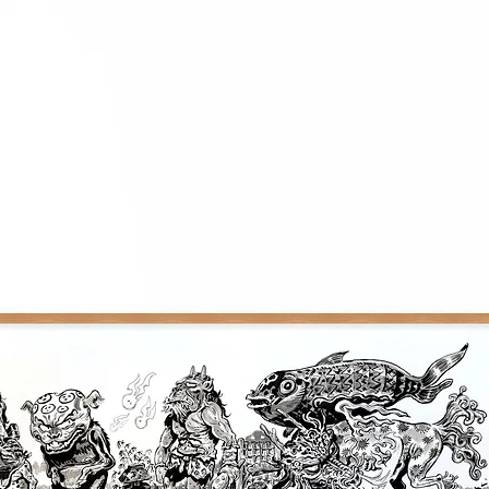
NB : les oeuvres ser
partir de la fin de 