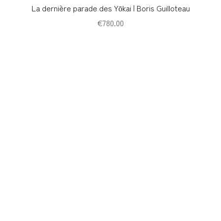
Quick View
La dernière parade des Yōkai | Boris Guilloteau
Price
€780.00