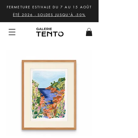
FERMETURE ESTIVALE DU 7 AU 15 AOÛT
ÉTÉ 2026 - SOLDES JUSQU'À -50%