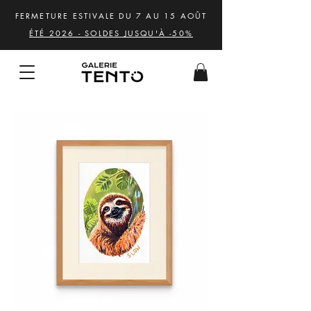
FERMETURE ESTIVALE DU 7 AU 15 AOÛT
ÉTÉ 2026 - SOLDES JUSQU'À -50%