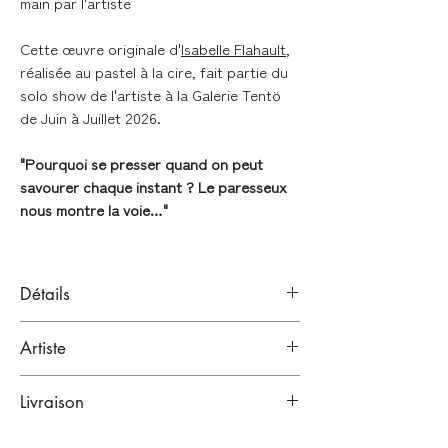
main par l'artiste
Cette œuvre originale d'
Isabelle Flahault
,
réalisée au pastel à la cire, fait partie du
solo show de l'artiste à la Galerie Tentö
de Juin à Juillet 2026.
"Pourquoi se presser quand on peut
savourer chaque instant ? Le paresseux
nous montre la voie…"
Détails
Pastels à la cire sur papier Lana Bristol
Artiste
250 g (Hahnemühle)
Signé en bas à gauche (signature réalisée
ISABELLE FLAHAULT
après le scan)
Livraison
Bordeaux, France.
Artiste illustratrice
LIVRAISONS À LA FIN DE L'EXPOSITION
Format : 14,8 x 21 cm (A5)