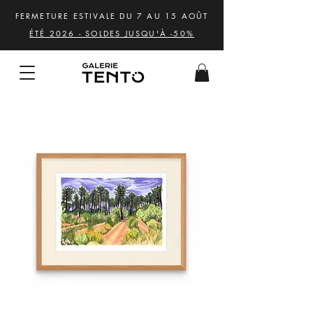
FERMETURE ESTIVALE DU 7 AU 15 AOÛT
ÉTÉ 2026 - SOLDES JUSQU'À -50%