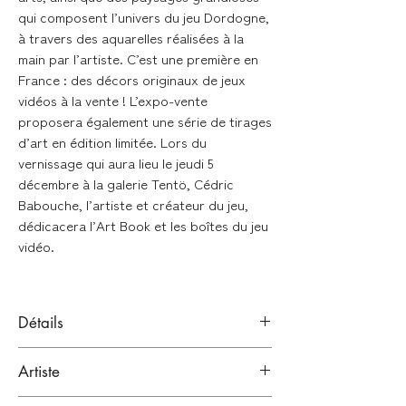
qui composent l’univers du jeu Dordogne,
à travers des aquarelles réalisées à la
main par l’artiste. C’est une première en
France : des décors originaux de jeux
vidéos à la vente ! L’expo-vente
proposera également une série de tirages
d’art en édition limitée. Lors du
vernissage qui aura lieu le jeudi 5
décembre à la galerie Tentö, Cédric
Babouche, l’artiste et créateur du jeu,
dédicacera l’Art Book et les boîtes du jeu
vidéo.
Détails
Aquarelle sur papier
Artiste
Signé à la main en bas à droite de l'oeuvre
CÉDRIC BABOUCHE