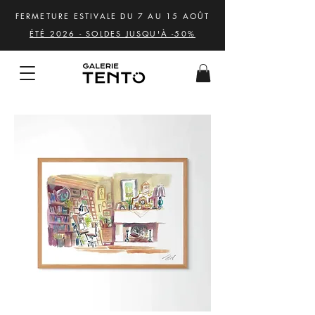
FERMETURE ESTIVALE DU 7 AU 15 AOÛT
ÉTÉ 2026 - SOLDES JUSQU'À -50%