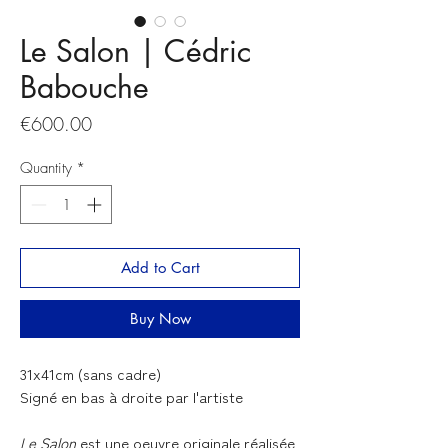
Le Salon | Cédric
Babouche
Price
€600.00
Quantity
*
Add to Cart
Buy Now
31x41cm (sans cadre)
Signé en bas à droite par l'artiste
Le Salon
est une oeuvre originale réalisée