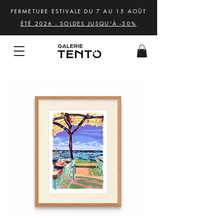
FERMETURE ESTIVALE DU 7 AU 15 AOÛT
ÉTÉ 2026 - SOLDES JUSQU'À -50%