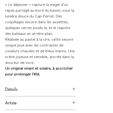
« Le déjeuner » capture la magie d’un
repas partagé au bord du bassin, sous la
lumière douce du Cap-Ferret. Des
coquillages encore dans les assiettes,
quelques verres posés là, et le clapotis
des bateaux en arrière-plan.
Réalisée au pastel à la cire, cette oeuvre
unique joue avec les contrastes de
couleurs chaudes et de bleus marins. Une
scène joyeuse et sensible, ancrée dans la
douceur de vivre.
Un original vivant et solaire, à accrocher
pour prolonger l’été.
Détails
Pastels à la cire sur papier Hahnemühle
Artiste
Harmony 300g
Signé en bas
ISABELLE FLAHAULT