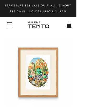
FERMETURE ESTIVALE DU 7 AU 15 AOÛT
ÉTÉ 2026 - SOLDES JUSQU'À -50%