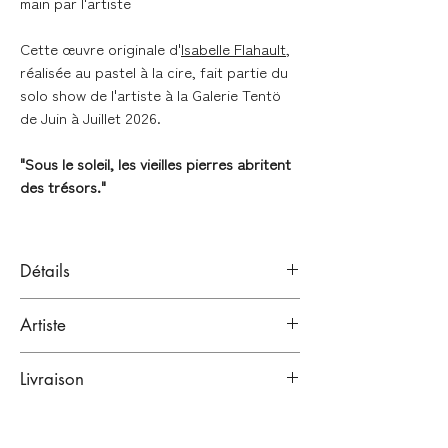
main par l'artiste
Cette œuvre originale d'
Isabelle Flahault
,
réalisée au pastel à la cire, fait partie du
solo show de l'artiste à la Galerie Tentö
de Juin à Juillet 2026.
"Sous le soleil, les vieilles pierres abritent
des trésors."
Détails
Pastels à la cire sur papier Lana Bristol
Artiste
250 g (Hahnemühle)
Signé en bas à gauche (signature réalisée
ISABELLE FLAHAULT
après le scan)
Livraison
Bordeaux, France.
Artiste illustratrice
LIVRAISONS À LA FIN DE L'EXPOSITION
Format : 14,8 x 21 cm (A5)
(fin juillet 2026)