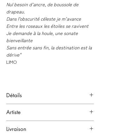
Nul besoin d’ancre, de boussole de
drapeau.
Dans l’obscurité céleste je m’avance
Entre les roseaux les étoiles se ravivent
Je demande à la houle, une sonate
bienveillante
Sans entrée sans fin, la destination est la
dérive"
LIMO
Détails
Impression jet d'encre pigmentaire
Artiste
(giclée) + 1 passage couleur chromée en
sérigraphie
LIMO
Papier Hahnemülhe Photo Matt Fibre
Livraison
Bordeaux, France.
200g
Peintre, Illustrateur & Street Artist.