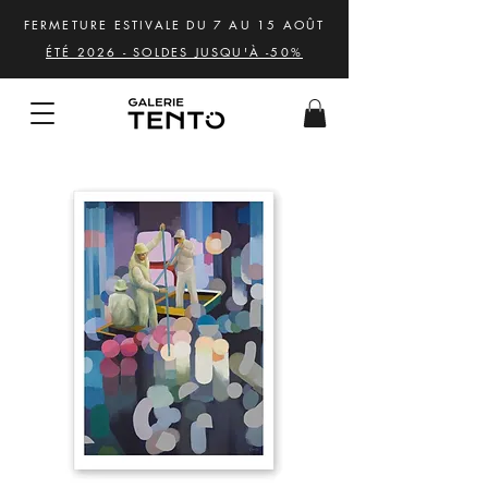
FERMETURE ESTIVALE DU 7 AU 15 AOÛT
ÉTÉ 2026 - SOLDES JUSQU'À -50%