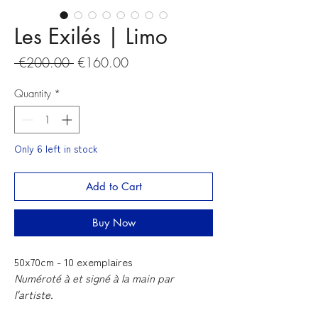
Les Exilés | Limo
Regular
Sale
 €200.00 
€160.00
Price
Price
Quantity
*
Only 6 left in stock
Add to Cart
Buy Now
50x70cm - 10 exemplaires
Numéroté à et signé à la main par
l'artiste.