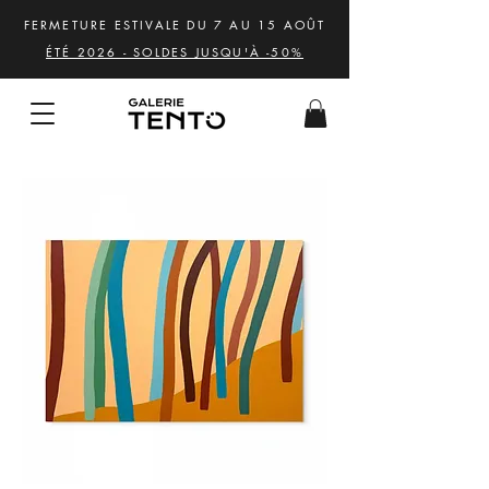
FERMETURE ESTIVALE DU 7 AU 15 AOÛT
ÉTÉ 2026 - SOLDES JUSQU'À -50%