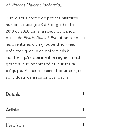
et Vincent Malgras (scénario).
Publié sous forme de petites histoires
humoristiques (de 3 à 6 pages) entre
2019 et 2020 dans la revue de bande
dessinée
Fluide Glacial
, Evolution raconte
les aventures d'un groupe d'hommes
préhistoriques, bien déterminés à
montrer qu'ils dominent le règne animal
grace à leur ingéniosité et leur travail
d'équipe. Malheureusement pour eux, ils
sont destinés à rester des losers.
Détails
Planches originales en noir et blanc
Artiste
Technique : Encre de chine sur papier
Canson
Camille Prieur
Format : A3 ( 29,7 x 42cm )
Livraison
Paris, France