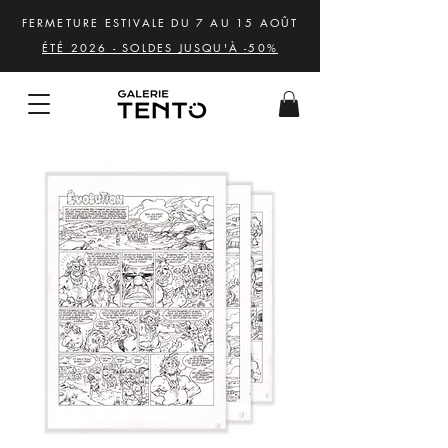
FERMETURE ESTIVALE DU 7 AU 15 AOÛT
ÉTÉ 2026 - SOLDES JUSQU'À -50%